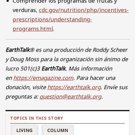
Comprender los programas de frutas y
verduras,
cdc.gov/nutrition/php/incentives-
prescriptions/understanding-
programs.html
.
EarthTalk
® es una producción de Roddy Scheer
y Doug Moss para la organización sin ánimo de
lucro 501(c)3
EarthTalk
. Más información
en
https://emagazine.com
. Para hacer una
donación, visite
https://earthtalk.org
. Envíe sus
preguntas a:
question@earthtalk.org
.
LIVING
COLUMN